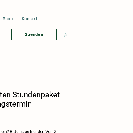
Shop
Kontakt
Spenden
uten Stundenpaket
ngstermin
preis
Sale-
€
Preis
ein? Bitte trage hier den Vor- &