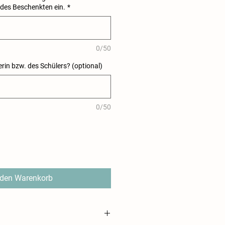
des Beschenkten ein.
*
0/50
rin bzw. des Schülers? (optional)
0/50
 den Warenkorb