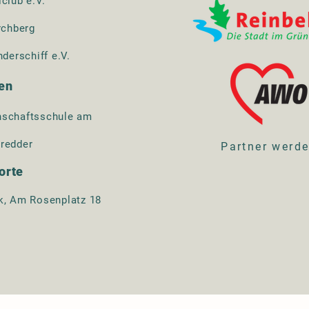
lclub e.V.
rchberg
nderschiff e.V.
en
schaftsschule am
redder
Partner werd
orte
k, Am Rosenplatz 18