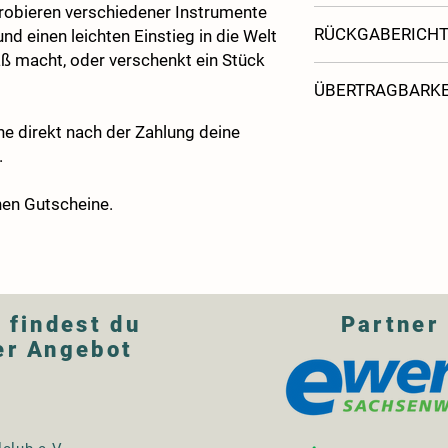
obieren verschiedener Instrumente
Kaufe die Karte und b
RÜCKGABERICHT
 und einen leichten Einstieg in die Welt
erste Stunde in unse
ß macht, oder verschenkt ein Stück
Digitale Gutscheine w
ÜBERTRAGBARKE
unmittelbar nach dem 
digitales Produkt ha
Unsere Prepaidkarten
he direkt nach der Zahlung deine
ausgeführt wird, erli
können auf andere P
.
mit Beginn der Ausfü
werden.
Umstand im Rahmen d
zu. Eine Rückgabe ode
hen Gutscheine.
ausgeschlossen.
Unsere Gutscheine s
können auf andere P
werden.
 findest du
Partner
er Angebot