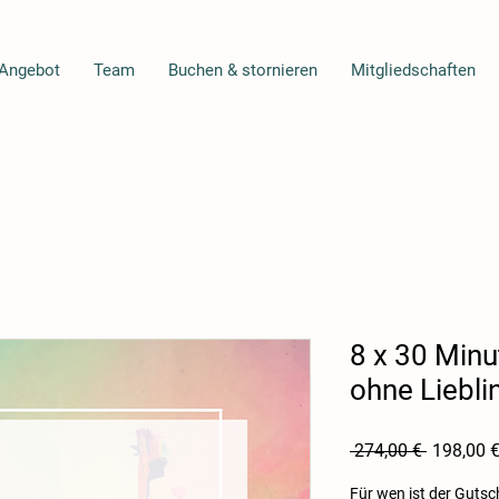
Angebot
Team
Buchen & stornieren
Mitgliedschaften
8 x 30 Min
ohne Liebli
Standard
 274,00 € 
198,00 
Für wen ist der Gutsch