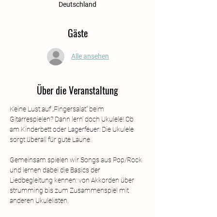
Deutschland
Gäste
Alle ansehen
Über die Veranstaltung
Keine Lust auf „Fingersalat“ beim 
Gitarrespielen? Dann lern’ doch Ukulele! Ob 
am Kinderbett oder Lagerfeuer: Die Ukulele 
sorgt überall für gute Laune.
Gemeinsam spielen wir Songs aus Pop/Rock 
und lernen dabei die Basics der 
Liedbegleitung kennen: von Akkorden über 
strumming bis zum Zusammenspiel mit 
anderen Ukulelisten.