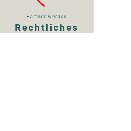
Partner werden
Rechtliches
Impressum
Datenschutz
AGB
Widerruf
Onlinekündigung
Anfahrt & Kontakt
Hier findest du