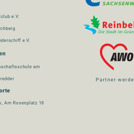
lclub e.V.
rchberg
nderschiff e.V.
en
schaftsschule am
redder
Partner werd
orte
k, Am Rosenplatz 18