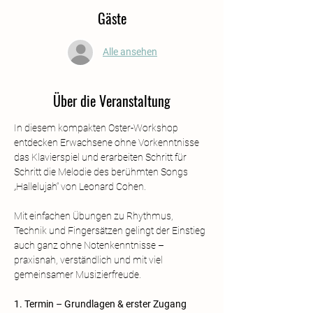
Gäste
Alle ansehen
Über die Veranstaltung
In diesem kompakten Oster-Workshop 
entdecken Erwachsene ohne Vorkenntnisse 
das Klavierspiel und erarbeiten Schritt für 
Schritt die Melodie des berühmten Songs 
„Hallelujah“ von Leonard Cohen.
Mit einfachen Übungen zu Rhythmus, 
Technik und Fingersätzen gelingt der Einstieg 
auch ganz ohne Notenkenntnisse – 
praxisnah, verständlich und mit viel 
gemeinsamer Musizierfreude.
1. Termin – Grundlagen & erster Zugang