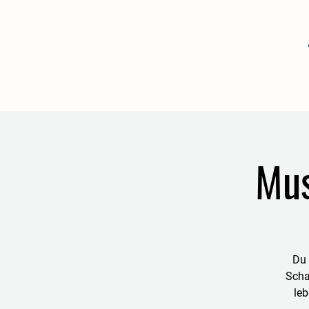
Mu
Du 
Scha
le